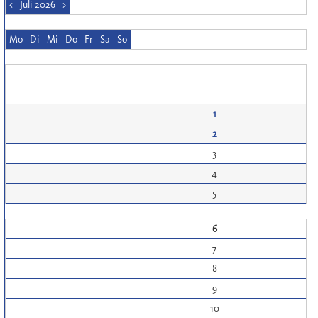
<
Juli 2026
>
Mo
Di
Mi
Do
Fr
Sa
So
1
2
3
4
5
6
7
8
9
10