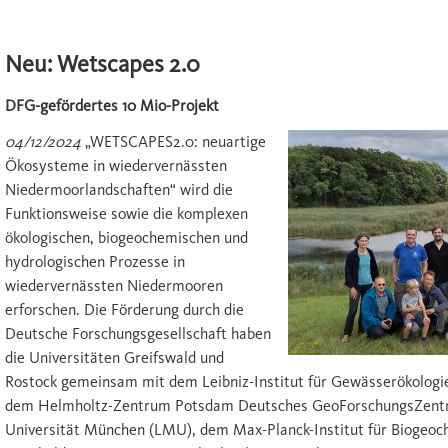
Neu: Wetscapes 2.0
DFG-gefördertes 10 Mio-Projekt
04/12/2024
„WETSCAPES2.0: neuartige
Ökosysteme in wiedervernässten
Niedermoorlandschaften“ wird die
Funktionsweise sowie die komplexen
ökologischen, biogeochemischen und
hydrologischen Prozesse in
wiedervernässten Niedermooren
erforschen. Die Förderung durch die
Deutsche Forschungsgesellschaft haben
die Universitäten Greifswald und
Rostock gemeinsam mit dem Leibniz-Institut für Gewässerökologie 
dem Helmholtz-Zentrum Potsdam Deutsches GeoForschungsZentru
Universität München (LMU), dem Max-Planck-Institut für Biogeoc