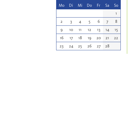
Mo
Di
Mi
Do
Fr
Sa
So
1
2
3
4
5
6
7
8
9
10
11
12
13
14
15
16
17
18
19
20
21
22
23
24
25
26
27
28