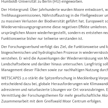
Humboldt-Universität zu Berlin (HU) eingeworben.
Der Hintergrund: Über Jahrhunderte wurden Moore entwässert, wa
Treibhausgasemissionen, Nährstoffaustrag in die Fließgewässer 
zu massiven Verlusten der Biodiversität geführt hat. Europaweit s
Wiedervernässungsprogramme diese negativen Effekte umkehren. 
ursprünglichen Moore wiederhergestellt, sondern es entstehen n
Funktionsweise bisher nur teilweise verstanden ist.
Der Forschungsverbund verfolgt das Ziel, die Funktionsweise und 
biogeochemischen und hydrologischen Prozesse in wiedervernäss
verstehen. Er wird die Auswirkungen der Wiedervernässung von M
Landschaftsebene und darüber hinaus untersuchen. Langfristig sol
Management dieser Flächen sowie zur nachhaltigen Nutzung durch 
WETSCAPES 2.0 stärkt die Spitzenforschung in Mecklenburg-Vorp
entscheidend dazu bei, globale Herausforderungen wie Klimawandel
adressieren und naturbasierte Lösungen vor Ort voranzubringen. E
Vermittlung der Forschungsthemen für mehr gesellschaftliche Akz
Zusammenarbeit mit dem Greifswald Moor Centrum erfolgen.