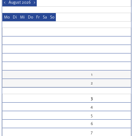
<
August 2026
>
Mo
Di
Mi
Do
Fr
Sa
So
1
2
3
4
5
6
7