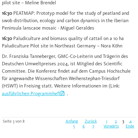
pilot site – Meline Brendel
16:30
PEATMAP: Prototyp model for the study of peatland and
swob distribution, ecology and carbon dynamics in the Iberian
Peninsula lanscaoe mosaic - Miguel Geraldes
16:30
Paludiculture and biomass quality of cattail on a 10 ha
Paludiculture Pilot site in Northeast Germany – Nora Köhn
Dr. Franziska Tanneberger, GMC-Co-Leiterin und Trägerin des
Deutschen Umweltpreises 2024, ist Mitglied des Scientific
Committee. Die Konferenz findet auf dem Campus Hochschule
für angewandte Wissenschaften Weihenstephan-Triesdorf
(HSWT) in Freising statt. Weitere Informationen im (Link:
ausführlichen Programmheft
.
Seite 3 von 8
Anfang
Zurück
1
2
3
4
5
6
7
Vorwärts
Ende