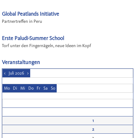
Global Peatlands Initiative
Partnertreffen in Peru
Erste Paludi-Summer School
Torf unter den Fingernägeln, neue Ideen im Kopf
Veranstaltungen
<
Juli 2026
>
Mo
Di
Mi
Do
Fr
Sa
So
1
2
3