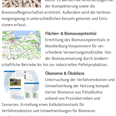
der Kompaktierung sowie die
Brennstoffeigen­schaften ermittelt. Außerdem wird die Ver­bren­
nungseignung in unterschiedlichen Kesseln getestet und Emis­
sionen erfasst.
Flächen- & Biomassepotential
Ermittlung des Bio­mas­se­potentials in
Meck­lenburg-Vorpommern für ver­
schiedene Verwert­ungs­maßstäbe. Von
der Biomassenutzung durch land­wirt­
schaftliche Be­triebe bis hin zur industriel­len Pelletproduktion.
Ökonomie & Ökobilanz
Unter­such­ung der Ver­fahrens­kosten und
Um­welt­wirkung der Nutz­ung kompak­
tierter Bio­masse aus Paludikultur
anhand von Praxisbetrieben und
Szenarien. Erstellung eines Kalkulationstools für
Verfahrenskosten und Umweltwirkungen für Biomas­se­