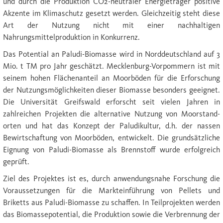
und durch die Produktion CO2-neutraler Energieträger positive
Akzente im Klimaschutz gesetzt werden. Gleichzeitig steht diese
Art der Nutzung nicht mit einer nachhaltigen
Nahrungsmittelproduktion in Konkurrenz.
Das Potential an Paludi-Biomasse wird in Norddeutschland auf 3
Mio. t TM pro Jahr geschätzt. Mecklenburg-Vorpommern ist mit
seinem hohen Flächenanteil an Moorböden für die Erforschung
der Nutzungsmöglichkeiten dieser Biomasse besonders geei­gnet.
Die Universität Greifswald erforscht seit vielen Jahren in
zahlreichen Projekten die alternative Nutzung von Moor­stand­
orten und hat das Konzept der Paludikultur, d.h. der nassen
Bewirtschaftung von Moorböden, entwickelt. Die grundsätzliche
Eignung von Paludi-Biomasse als Brennstoff wurde erfolgreich
geprüft.
Ziel des Projektes ist es, durch anwendungsnahe Forschung die
Voraussetzungen für die Markteinführung von Pellets und
Briketts aus Paludi-Biomasse zu schaffen. In Teilprojekten werden
das Biomassepotential, die Produktion sowie die Ver­brennung der