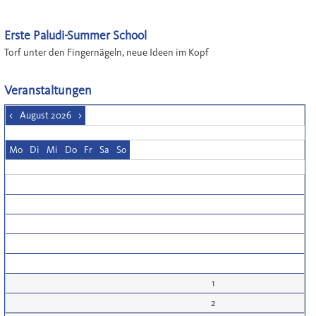
Erste Paludi-Summer School
Torf unter den Fingernägeln, neue Ideen im Kopf
Veranstaltungen
<
August 2026
>
Mo
Di
Mi
Do
Fr
Sa
So
1
2