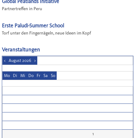
Global Peatlands Initiative
Partnertreffen in Peru
Erste Paludi-Summer School
Torf unter den Fingernägeln, neue Ideen im Kopf
Veranstaltungen
<
August 2026
>
Mo
Di
Mi
Do
Fr
Sa
So
1