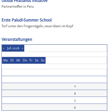
Global Peatlands Initiative
Partnertreffen in Peru
Erste Paludi-Summer School
Torf unter den Fingernägeln, neue Ideen im Kopf
Veranstaltungen
<
Juli 2026
>
Mo
Di
Mi
Do
Fr
Sa
So
1
2
3
4