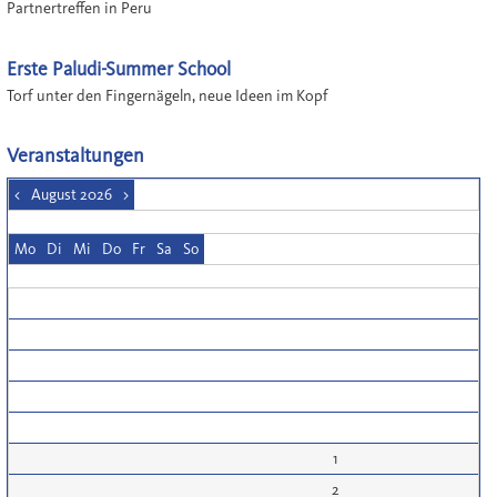
Partnertreffen in Peru
Erste Paludi-Summer School
Torf unter den Fingernägeln, neue Ideen im Kopf
Veranstaltungen
<
August 2026
>
Mo
Di
Mi
Do
Fr
Sa
So
1
2