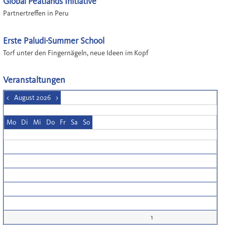
Global Peatlands Initiative
Partnertreffen in Peru
Erste Paludi-Summer School
Torf unter den Fingernägeln, neue Ideen im Kopf
Veranstaltungen
<
August 2026
>
Mo
Di
Mi
Do
Fr
Sa
So
1