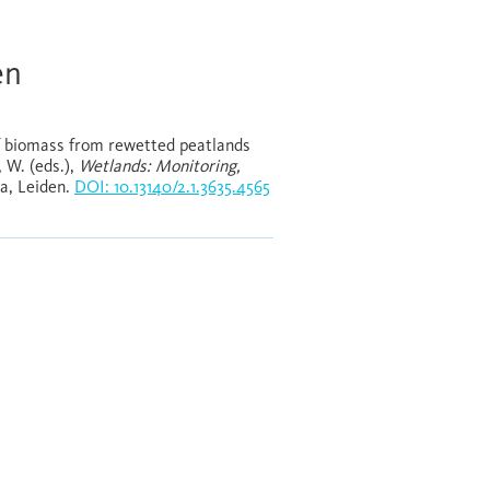
en
of biomass from rewetted peatlands
, W. (eds.),
Wetlands: Monitoring,
ma, Leiden.
DOI: 10.13140/2.1.3635.4565