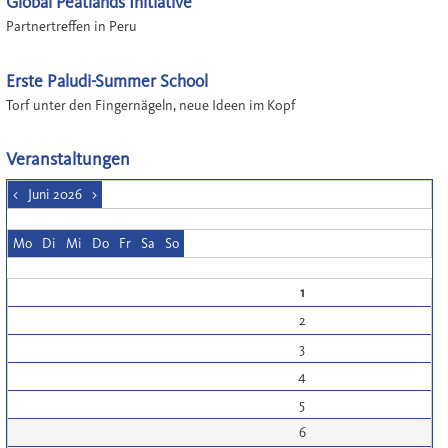
Global Peatlands Initiative
Partnertreffen in Peru
Erste Paludi-Summer School
Torf unter den Fingernägeln, neue Ideen im Kopf
Veranstaltungen
<
Juni 2026
>
Mo
Di
Mi
Do
Fr
Sa
So
1
2
3
4
5
6