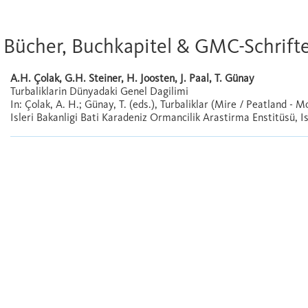
Bücher, Buchkapitel & GMC-Schrift
A.H. Çolak, G.H. Steiner, H. Joosten, J. Paal, T. Günay
Turbaliklarin Dünyadaki Genel Dagilimi
In: Çolak, A. H.; Günay, T. (eds.), Turbaliklar (Mire / Peatland - 
Isleri Bakanligi Bati Karadeniz Ormancilik Arastirma Enstitüsü, I