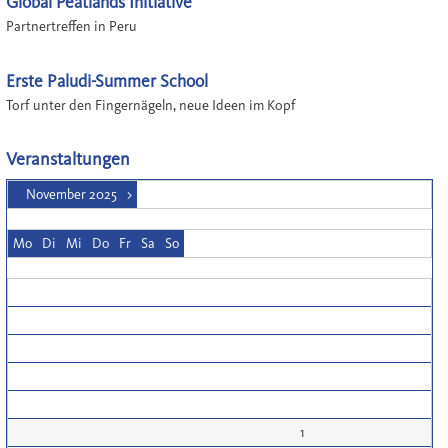
Global Peatlands Initiative
Partnertreffen in Peru
Erste Paludi-Summer School
Torf unter den Fingernägeln, neue Ideen im Kopf
Veranstaltungen
November 2025
>
Mo
Di
Mi
Do
Fr
Sa
So
1