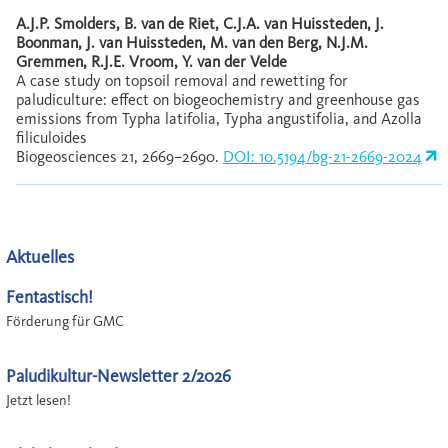
A.J.P. Smolders, B. van de Riet, C.J.A. van Huissteden, J.
Boonman, J. van Huissteden, M. van den Berg, N.J.M.
Gremmen, R.J.E. Vroom, Y. van der Velde
A case study on topsoil removal and rewetting for
paludiculture: effect on biogeochemistry and greenhouse gas
emissions from Typha latifolia, Typha angustifolia, and Azolla
filiculoides
Biogeosciences 21, 2669–2690.
DOI: 10.5194/bg-21-2669-2024
Aktuelles
Fentastisch!
Förderung für GMC
Paludikultur-Newsletter 2/2026
Jetzt lesen!