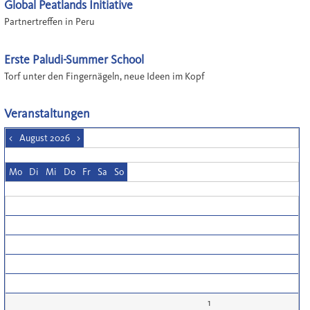
Global Peatlands Initiative
Partnertreffen in Peru
Erste Paludi-Summer School
Torf unter den Fingernägeln, neue Ideen im Kopf
Veranstaltungen
<
August 2026
>
Mo
Di
Mi
Do
Fr
Sa
So
1