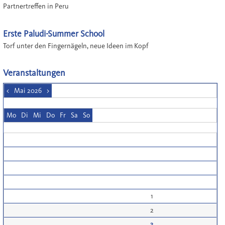
Partnertreffen in Peru
Erste Paludi-Summer School
Torf unter den Fingernägeln, neue Ideen im Kopf
Veranstaltungen
<
Mai 2026
>
Mo
Di
Mi
Do
Fr
Sa
So
1
2
3