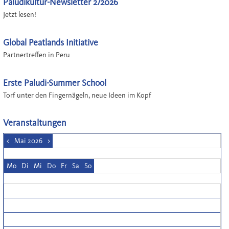
Paludikultur-Newsletter 2/2026
Jetzt lesen!
Global Peatlands Initiative
Partnertreffen in Peru
Erste Paludi-Summer School
Torf unter den Fingernägeln, neue Ideen im Kopf
Veranstaltungen
<
Mai 2026
>
Mo
Di
Mi
Do
Fr
Sa
So