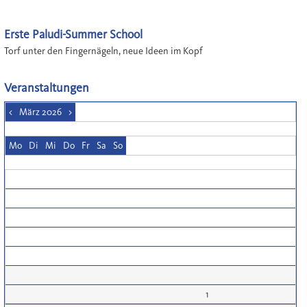
Erste Paludi-Summer School
Torf unter den Fingernägeln, neue Ideen im Kopf
Veranstaltungen
<
März 2026
>
Mo
Di
Mi
Do
Fr
Sa
So
1