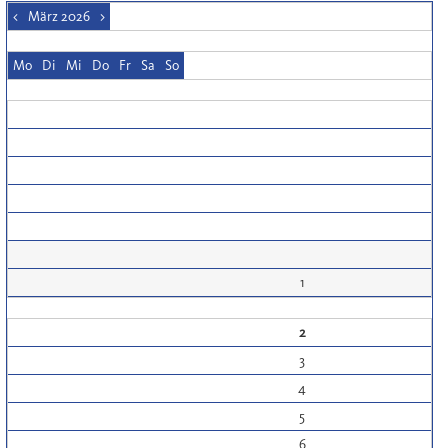
<
März 2026
>
Mo
Di
Mi
Do
Fr
Sa
So
1
2
3
4
5
6