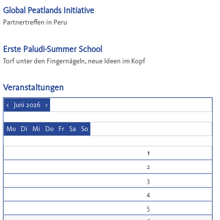
Global Peatlands Initiative
Partnertreffen in Peru
Erste Paludi-Summer School
Torf unter den Fingernägeln, neue Ideen im Kopf
Veranstaltungen
<
Juni 2026
>
Mo
Di
Mi
Do
Fr
Sa
So
1
2
3
4
5