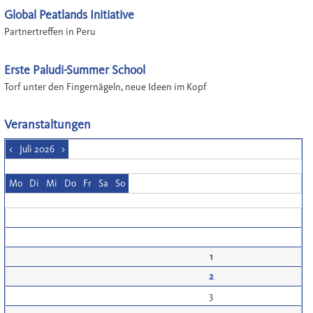
Global Peatlands Initiative
Partnertreffen in Peru
Erste Paludi-Summer School
Torf unter den Fingernägeln, neue Ideen im Kopf
Veranstaltungen
<
Juli 2026
>
Mo
Di
Mi
Do
Fr
Sa
So
1
2
3